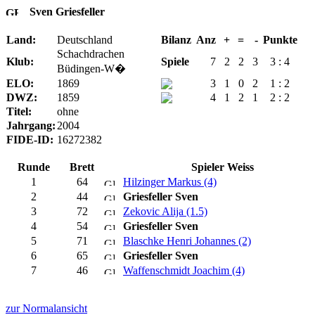
Sven Griesfeller
Land:
Deutschland
Bilanz
Anz
+
=
-
Punkte
Schachdrachen
Klub:
Spiele
7
2
2
3
3 : 4
Büdingen-W�
ELO:
1869
3
1
0
2
1 : 2
DWZ:
1859
4
1
2
1
2 : 2
Titel:
ohne
Jahrgang:
2004
FIDE-ID:
16272382
Runde
Brett
Spieler Weiss
1
64
Hilzinger Markus (4)
2
44
Griesfeller Sven
3
72
Zekovic Alija (1.5)
4
54
Griesfeller Sven
5
71
Blaschke Henri Johannes (2)
6
65
Griesfeller Sven
7
46
Waffenschmidt Joachim (4)
zur Normalansicht