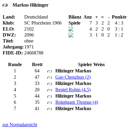
Markus Hilzinger
Land:
Deutschland
Bilanz
Anz
+
=
-
Punkte
Klub:
SC Pforzheim 1906
Spiele
7
3
2
2
4 : 3
ELO:
2102
4
2
2
0
3 : 1
DWZ:
2096
3
1
0
2
1 : 2
Titel:
ohne
Jahrgang:
1971
FIDE-ID:
24668788
Runde
Brett
Spieler Weiss
1
64
Hilzinger Markus
2
47
Gao Chenzhuo (2)
3
33
Hilzinger Markus
4
20
Bentel Robin (4.5)
5
44
Hilzinger Markus
6
35
Bräutigam Thomas (4)
7
41
Hilzinger Markus
zur Normalansicht