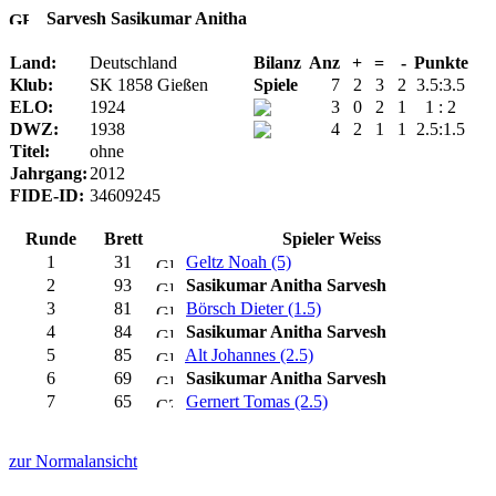
Sarvesh Sasikumar Anitha
Land:
Deutschland
Bilanz
Anz
+
=
-
Punkte
Klub:
SK 1858 Gießen
Spiele
7
2
3
2
3.5:3.5
ELO:
1924
3
0
2
1
1 : 2
DWZ:
1938
4
2
1
1
2.5:1.5
Titel:
ohne
Jahrgang:
2012
FIDE-ID:
34609245
Runde
Brett
Spieler Weiss
1
31
Geltz Noah (5)
2
93
Sasikumar Anitha Sarvesh
3
81
Börsch Dieter (1.5)
4
84
Sasikumar Anitha Sarvesh
5
85
Alt Johannes (2.5)
6
69
Sasikumar Anitha Sarvesh
7
65
Gernert Tomas (2.5)
zur Normalansicht