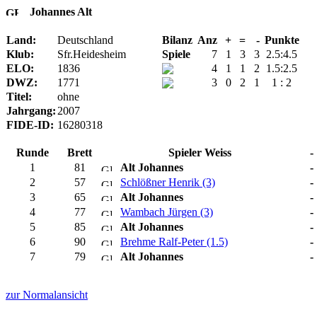
Johannes Alt
Land:
Deutschland
Bilanz
Anz
+
=
-
Punkte
Klub:
Sfr.Heidesheim
Spiele
7
1
3
3
2.5:4.5
ELO:
1836
4
1
1
2
1.5:2.5
DWZ:
1771
3
0
2
1
1 : 2
Titel:
ohne
Jahrgang:
2007
FIDE-ID:
16280318
Runde
Brett
Spieler Weiss
1
81
Alt Johannes
-
2
57
Schlößner Henrik (3)
-
3
65
Alt Johannes
-
4
77
Wambach Jürgen (3)
-
5
85
Alt Johannes
-
6
90
Brehme Ralf-Peter (1.5)
-
7
79
Alt Johannes
-
zur Normalansicht