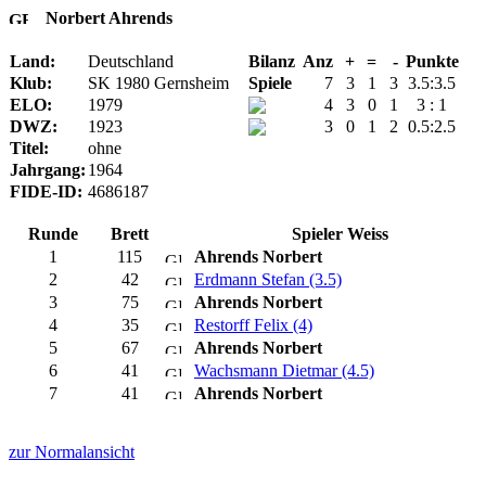
Norbert Ahrends
Land:
Deutschland
Bilanz
Anz
+
=
-
Punkte
Klub:
SK 1980 Gernsheim
Spiele
7
3
1
3
3.5:3.5
ELO:
1979
4
3
0
1
3 : 1
DWZ:
1923
3
0
1
2
0.5:2.5
Titel:
ohne
Jahrgang:
1964
FIDE-ID:
4686187
Runde
Brett
Spieler Weiss
1
115
Ahrends Norbert
2
42
Erdmann Stefan (3.5)
3
75
Ahrends Norbert
4
35
Restorff Felix (4)
5
67
Ahrends Norbert
6
41
Wachsmann Dietmar (4.5)
7
41
Ahrends Norbert
zur Normalansicht