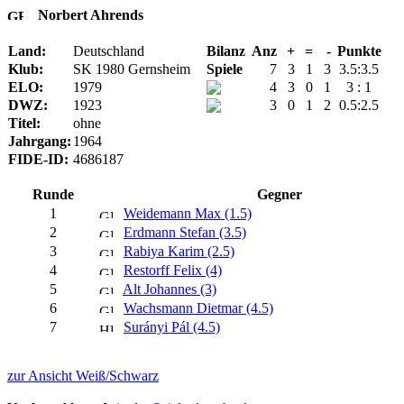
Norbert Ahrends
Land:
Deutschland
Bilanz
Anz
+
=
-
Punkte
Klub:
SK 1980 Gernsheim
Spiele
7
3
1
3
3.5:3.5
ELO:
1979
4
3
0
1
3 : 1
DWZ:
1923
3
0
1
2
0.5:2.5
Titel:
ohne
Jahrgang:
1964
FIDE-ID:
4686187
Runde
Gegner
1
Weidemann Max (1.5)
2
Erdmann Stefan (3.5)
3
Rabiya Karim (2.5)
4
Restorff Felix (4)
5
Alt Johannes (3)
6
Wachsmann Dietmar (4.5)
7
Surányi Pál (4.5)
zur Ansicht Weiß/Schwarz