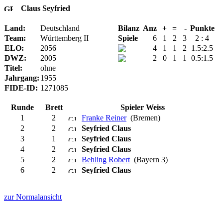
Claus Seyfried
Land:
Deutschland
Bilanz
Anz
+
=
-
Punkte
Team:
Württemberg II
Spiele
6
1
2
3
2 : 4
ELO:
2056
4
1
1
2
1.5:2.5
DWZ:
2005
2
0
1
1
0.5:1.5
Titel:
ohne
Jahrgang:
1955
FIDE-ID:
1271085
Runde
Brett
Spieler Weiss
1
2
Franke Reiner
(Bremen)
2
2
Seyfried Claus
3
1
Seyfried Claus
4
2
Seyfried Claus
5
2
Behling Robert
(Bayern 3)
6
2
Seyfried Claus
zur Normalansicht