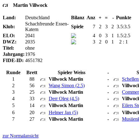
Martin Villwock
Land:
Deutschland
Bilanz
Anz
+
=
-
Punkte
Schachfreunde Essen-
Klub:
Spiele
7
2
3
2
3.5:3.5
Katern
ELO:
2041
4
0
3
1
1.5:2.5
DWZ:
2035
3
2
0
1
2 : 1
Titel:
ohne
Jahrgang:
1976
FIDE-ID:
4651782
Runde
Brett
Spieler Weiss
-
S
1
88
Villwock Martin
-
Schellen
2
56
Wang Simon (2.5)
-
Villwoc
3
25
Villwock Martin
-
Commerc
4
33
Derr Oleg (4.5)
-
Villwoc
5
14
Villwock Martin
-
Eilers St
6
20
Helmer Jan (5)
-
Villwoc
7
27
Villwock Martin
-
Musiien
zur Normalansicht