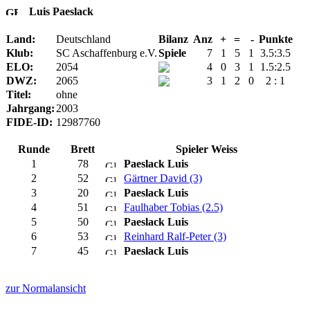
Luis Paeslack
Land:
Deutschland
Bilanz
Anz
+
=
-
Punkte
Klub:
SC Aschaffenburg e.V.
Spiele
7
1
5
1
3.5:3.5
ELO:
2054
4
0
3
1
1.5:2.5
DWZ:
2065
3
1
2
0
2 : 1
Titel:
ohne
Jahrgang:
2003
FIDE-ID:
12987760
Runde
Brett
Spieler Weiss
1
78
Paeslack Luis
2
52
Gärtner David (3)
3
20
Paeslack Luis
4
51
Faulhaber Tobias (2.5)
5
50
Paeslack Luis
6
53
Reinhard Ralf-Peter (3)
7
45
Paeslack Luis
zur Normalansicht