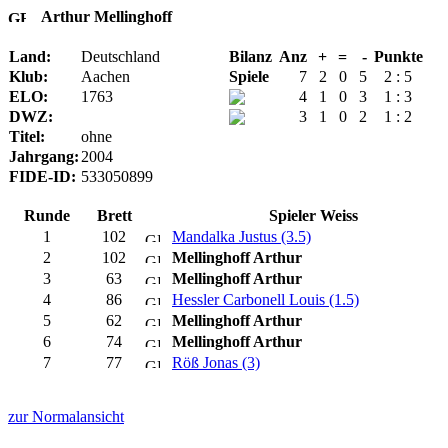
Arthur Mellinghoff
Land:
Deutschland
Bilanz
Anz
+
=
-
Punkte
Klub:
Aachen
Spiele
7
2
0
5
2 : 5
ELO:
1763
4
1
0
3
1 : 3
DWZ:
3
1
0
2
1 : 2
Titel:
ohne
Jahrgang:
2004
FIDE-ID:
533050899
Runde
Brett
Spieler Weiss
1
102
Mandalka Justus (3.5)
2
102
Mellinghoff Arthur
3
63
Mellinghoff Arthur
4
86
Hessler Carbonell Louis (1.5)
5
62
Mellinghoff Arthur
6
74
Mellinghoff Arthur
7
77
Röß Jonas (3)
zur Normalansicht