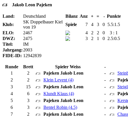
Jakob Leon Pajeken
Land:
Deutschland
Bilanz
Anz
+
=
-
Punkte
SK Doppelbauer Kiel
Klub:
Spiele
7
4
3
0
5.5:1.5
von 19
ELO:
2467
4
2
2
0
3 : 1
DWZ:
2475
3
2
1
0
2.5:0.5
Titel:
IM
Jahrgang:
2003
FIDE-ID:
12942839
Runde
Brett
Spieler Weiss
-
1
2
Pajeken Jakob Leon
-
Stein
2
2
Klein Levent (4)
-
Paje
3
15
Pajeken Jakob Leon
-
Steig
4
6
Klundt Klaus (4)
-
Paje
5
3
Pajeken Jakob Leon
-
Kerst
6
3
Bentel Robin (4.5)
-
Paje
7
2
Pajeken Jakob Leon
-
Chass