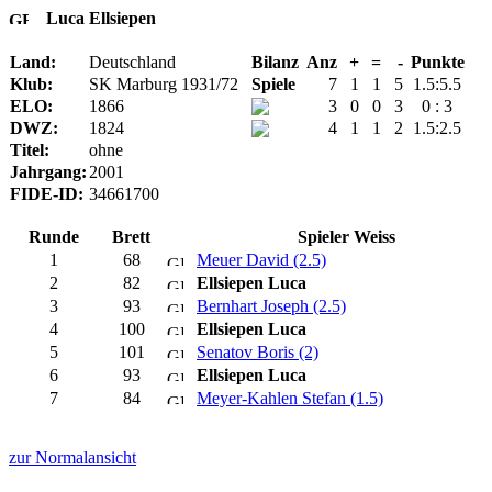
Luca Ellsiepen
Land:
Deutschland
Bilanz
Anz
+
=
-
Punkte
Klub:
SK Marburg 1931/72
Spiele
7
1
1
5
1.5:5.5
ELO:
1866
3
0
0
3
0 : 3
DWZ:
1824
4
1
1
2
1.5:2.5
Titel:
ohne
Jahrgang:
2001
FIDE-ID:
34661700
Runde
Brett
Spieler Weiss
1
68
Meuer David (2.5)
2
82
Ellsiepen Luca
3
93
Bernhart Joseph (2.5)
4
100
Ellsiepen Luca
5
101
Senatov Boris (2)
6
93
Ellsiepen Luca
7
84
Meyer-Kahlen Stefan (1.5)
zur Normalansicht