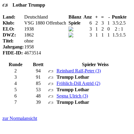
Lothar Trumpp
Land:
Deutschland
Bilanz
Anz
+
=
-
Punkte
Klub:
VSG 1880 Offenbach
Spiele
6
2
3
1
3.5:2.5
ELO:
1938
3
1
2
0
2 : 1
DWZ:
1862
3
1
1
1
1.5:1.5
Titel:
ohne
Jahrgang:
1958
FIDE-ID:
4673514
Runde
Brett
Spieler Weiss
2
94
Reinhard Ralf-Peter (3)
3
91
Trumpp Lothar
4
85
Fröhlich-Dill Astrid (2)
5
53
Trumpp Lothar
6
48
Segna Ulrich (3)
7
39
Trumpp Lothar
zur Normalansicht