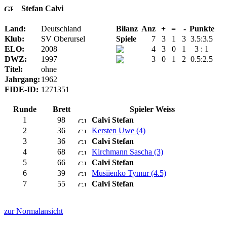
Stefan Calvi
Land:
Deutschland
Bilanz
Anz
+
=
-
Punkte
Klub:
SV Oberursel
Spiele
7
3
1
3
3.5:3.5
ELO:
2008
4
3
0
1
3 : 1
DWZ:
1997
3
0
1
2
0.5:2.5
Titel:
ohne
Jahrgang:
1962
FIDE-ID:
1271351
Runde
Brett
Spieler Weiss
1
98
Calvi Stefan
2
36
Kersten Uwe (4)
3
36
Calvi Stefan
4
68
Kirchmann Sascha (3)
5
66
Calvi Stefan
6
39
Musiienko Tymur (4.5)
7
55
Calvi Stefan
zur Normalansicht