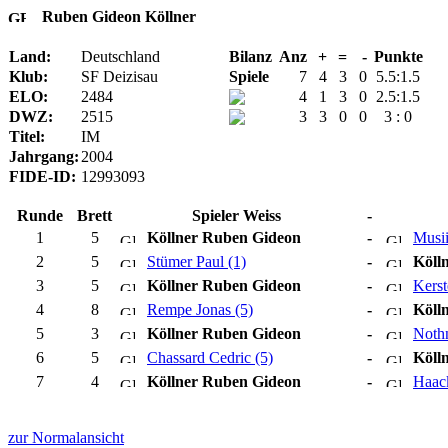
Ruben Gideon Köllner
Land:
Deutschland
Bilanz
Anz
+
=
-
Punkte
Klub:
SF Deizisau
Spiele
7
4
3
0
5.5:1.5
ELO:
2484
4
1
3
0
2.5:1.5
DWZ:
2515
3
3
0
0
3 : 0
Titel:
IM
Jahrgang:
2004
FIDE-ID:
12993093
Runde
Brett
Spieler Weiss
-
1
5
Köllner Ruben Gideon
-
Musii
2
5
Stümer Paul (1)
-
Köll
3
5
Köllner Ruben Gideon
-
Kerst
4
8
Rempe Jonas (5)
-
Köll
5
3
Köllner Ruben Gideon
-
Nothn
6
5
Chassard Cedric (5)
-
Köll
7
4
Köllner Ruben Gideon
-
Haack
zur Normalansicht