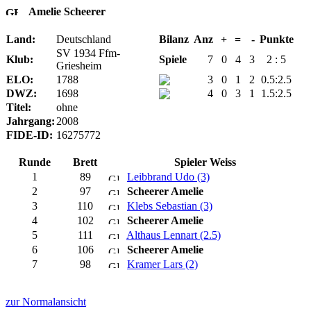
Amelie Scheerer
Land:
Deutschland
Bilanz
Anz
+
=
-
Punkte
SV 1934 Ffm-
Klub:
Spiele
7
0
4
3
2 : 5
Griesheim
ELO:
1788
3
0
1
2
0.5:2.5
DWZ:
1698
4
0
3
1
1.5:2.5
Titel:
ohne
Jahrgang:
2008
FIDE-ID:
16275772
Runde
Brett
Spieler Weiss
1
89
Leibbrand Udo (3)
2
97
Scheerer Amelie
3
110
Klebs Sebastian (3)
4
102
Scheerer Amelie
5
111
Althaus Lennart (2.5)
6
106
Scheerer Amelie
7
98
Kramer Lars (2)
zur Normalansicht