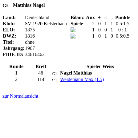
Matthias Nagel
Land:
Deutschland
Bilanz
Anz
+
=
-
Punkte
Klub:
SV 1920 Kelsterbach
Spiele
2
0
1
1
0.5:1.5
ELO:
1875
1
0
0
1
0 : 1
DWZ:
1816
1
0
1
0
0.5:0.5
Titel:
ohne
Jahrgang:
1967
FIDE-ID:
34616462
Runde
Brett
Spieler Weiss
1
46
Nagel Matthias
2
114
Weidemann Max (1.5)
zur Normalansicht