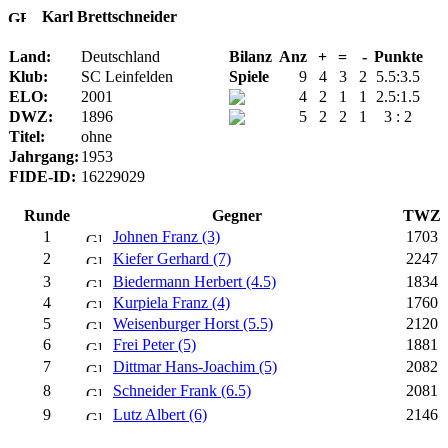
Karl Brettschneider
Land:
Deutschland
Bilanz
Anz
+
=
-
Punkte
Klub:
SC Leinfelden
Spiele
9
4
3
2
5.5:3.5
ELO:
2001
4
2
1
1
2.5:1.5
DWZ:
1896
5
2
2
1
3 : 2
Titel:
ohne
Jahrgang:
1953
FIDE-ID:
16229029
Runde
Gegner
TWZ
1
Johnen Franz (3)
1703
2
Kiefer Gerhard (7)
2247
3
Biedermann Herbert (4.5)
1834
4
Kurpiela Franz (4)
1760
5
Weisenburger Horst (5.5)
2120
6
Frei Peter (5)
1881
7
Dittmar Hans-Joachim (5)
2082
8
Schneider Frank (6.5)
2081
9
Lutz Albert (6)
2146