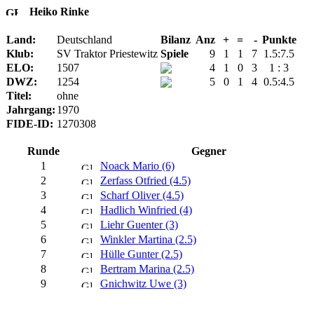
Heiko Rinke
Land:
Deutschland
Bilanz
Anz
+
=
-
Punkte
Klub:
SV Traktor Priestewitz
Spiele
9
1
1
7
1.5:7.5
ELO:
1507
4
1
0
3
1 : 3
DWZ:
1254
5
0
1
4
0.5:4.5
Titel:
ohne
Jahrgang:
1970
FIDE-ID:
1270308
Runde
Gegner
1
Noack Mario (6)
2
Zerfass Otfried (4.5)
3
Scharf Oliver (4.5)
4
Hadlich Winfried (4)
5
Liehr Guenter (3)
6
Winkler Martina (2.5)
7
Hülle Gunter (2.5)
8
Bertram Marina (2.5)
9
Gnichwitz Uwe (3)