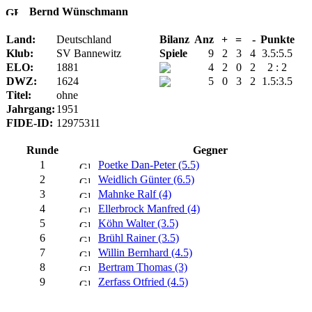
Bernd Wünschmann
Land:
Deutschland
Bilanz
Anz
+
=
-
Punkte
Klub:
SV Bannewitz
Spiele
9
2
3
4
3.5:5.5
ELO:
1881
4
2
0
2
2 : 2
DWZ:
1624
5
0
3
2
1.5:3.5
Titel:
ohne
Jahrgang:
1951
FIDE-ID:
12975311
Runde
Gegner
1
Poetke Dan-Peter (5.5)
2
Weidlich Günter (6.5)
3
Mahnke Ralf (4)
4
Ellerbrock Manfred (4)
5
Köhn Walter (3.5)
6
Brühl Rainer (3.5)
7
Willin Bernhard (4.5)
8
Bertram Thomas (3)
9
Zerfass Otfried (4.5)