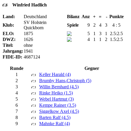
Winfried Hadlich
Land:
Deutschland
Bilanz
Anz
+
=
-
Punkte
SV Holstein
Klub:
Spiele
9
2
4
3
4 : 5
Quickborn
ELO:
1875
5
1
3
1
2.5:2.5
DWZ:
1626
4
1
1
2
1.5:2.5
Titel:
ohne
Jahrgang:
1941
FIDE-ID:
4687124
Runde
Gegner
1
Keller Harald (4)
2
Brumby Hans-Christoph (5)
3
Willin Bernhard (4.5)
4
Rinke Heiko (1.5)
5
Webel Hartmut (3)
6
Kempe Rainer (3.5)
7
Siggelkow Axel (4.5)
8
Barten Ralf (4.5)
9
Mahnke Ralf (4)