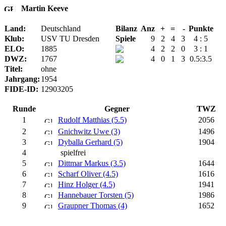
Martin Keeve
Land:
Deutschland
Bilanz
Anz
+
=
-
Punkte
Klub:
USV TU Dresden
Spiele
9
2
4
3
4 : 5
ELO:
1885
4
2
2
0
3 : 1
DWZ:
1767
4
0
1
3
0.5:3.5
Titel:
ohne
Jahrgang:
1954
FIDE-ID:
12903205
Runde
Gegner
TWZ
1
Rudolf Matthias (5.5)
2056
2
Gnichwitz Uwe (3)
1496
3
Dyballa Gerhard (5)
1904
4
spielfrei
5
Dittmar Markus (3.5)
1644
6
Scharf Oliver (4.5)
1616
7
Hinz Holger (4.5)
1941
8
Hannebauer Torsten (5)
1986
9
Graupner Thomas (4)
1652