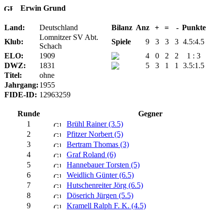
Erwin Grund
Land:
Deutschland
Bilanz
Anz
+
=
-
Punkte
Lomnitzer SV Abt.
Klub:
Spiele
9
3
3
3
4.5:4.5
Schach
ELO:
1909
4
0
2
2
1 : 3
DWZ:
1831
5
3
1
1
3.5:1.5
Titel:
ohne
Jahrgang:
1955
FIDE-ID:
12963259
Runde
Gegner
1
Brühl Rainer (3.5)
2
Pfitzer Norbert (5)
3
Bertram Thomas (3)
4
Graf Roland (6)
5
Hannebauer Torsten (5)
6
Weidlich Günter (6.5)
7
Hutschenreiter Jörg (6.5)
8
Döserich Jürgen (5.5)
9
Kramell Ralph F. K. (4.5)