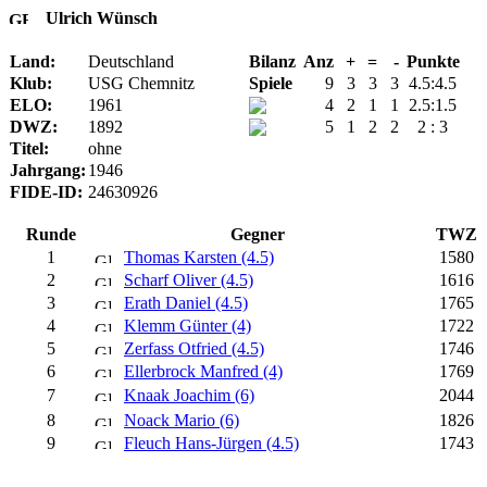
Ulrich Wünsch
Land:
Deutschland
Bilanz
Anz
+
=
-
Punkte
Klub:
USG Chemnitz
Spiele
9
3
3
3
4.5:4.5
ELO:
1961
4
2
1
1
2.5:1.5
DWZ:
1892
5
1
2
2
2 : 3
Titel:
ohne
Jahrgang:
1946
FIDE-ID:
24630926
Runde
Gegner
TWZ
1
Thomas Karsten (4.5)
1580
2
Scharf Oliver (4.5)
1616
3
Erath Daniel (4.5)
1765
4
Klemm Günter (4)
1722
5
Zerfass Otfried (4.5)
1746
6
Ellerbrock Manfred (4)
1769
7
Knaak Joachim (6)
2044
8
Noack Mario (6)
1826
9
Fleuch Hans-Jürgen (4.5)
1743