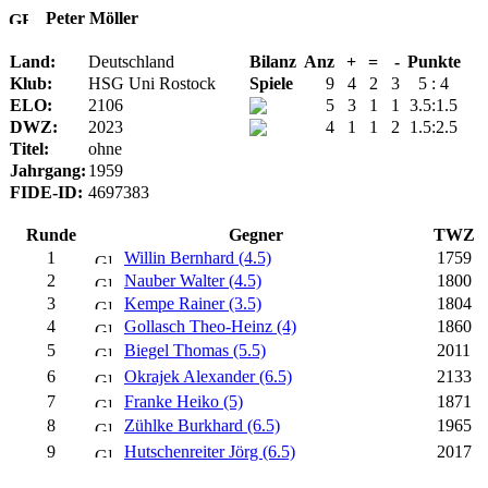
Peter Möller
Land:
Deutschland
Bilanz
Anz
+
=
-
Punkte
Klub:
HSG Uni Rostock
Spiele
9
4
2
3
5 : 4
ELO:
2106
5
3
1
1
3.5:1.5
DWZ:
2023
4
1
1
2
1.5:2.5
Titel:
ohne
Jahrgang:
1959
FIDE-ID:
4697383
Runde
Gegner
TWZ
1
Willin Bernhard (4.5)
1759
2
Nauber Walter (4.5)
1800
3
Kempe Rainer (3.5)
1804
4
Gollasch Theo-Heinz (4)
1860
5
Biegel Thomas (5.5)
2011
6
Okrajek Alexander (6.5)
2133
7
Franke Heiko (5)
1871
8
Zühlke Burkhard (6.5)
1965
9
Hutschenreiter Jörg (6.5)
2017