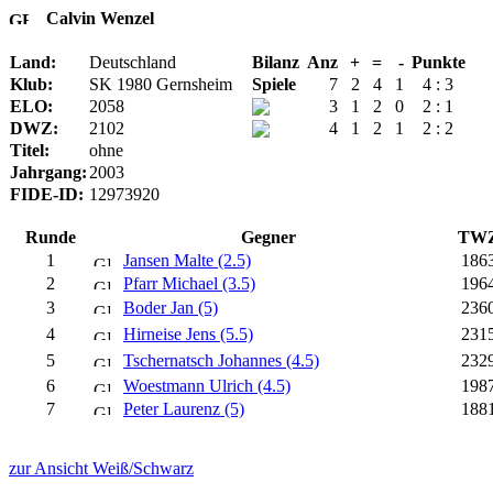
Calvin Wenzel
Land:
Deutschland
Bilanz
Anz
+
=
-
Punkte
Klub:
SK 1980 Gernsheim
Spiele
7
2
4
1
4 : 3
ELO:
2058
3
1
2
0
2 : 1
DWZ:
2102
4
1
2
1
2 : 2
Titel:
ohne
Jahrgang:
2003
FIDE-ID:
12973920
Runde
Gegner
TW
1
Jansen Malte (2.5)
186
2
Pfarr Michael (3.5)
196
3
Boder Jan (5)
236
4
Hirneise Jens (5.5)
231
5
Tschernatsch Johannes (4.5)
232
6
Woestmann Ulrich (4.5)
198
7
Peter Laurenz (5)
188
zur Ansicht Weiß/Schwarz