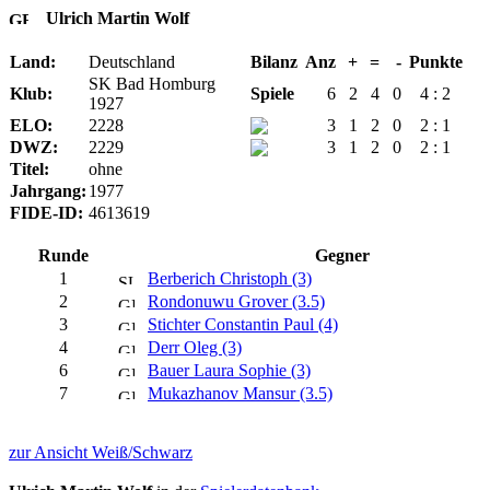
Ulrich Martin Wolf
Land:
Deutschland
Bilanz
Anz
+
=
-
Punkte
SK Bad Homburg
Klub:
Spiele
6
2
4
0
4 : 2
1927
ELO:
2228
3
1
2
0
2 : 1
DWZ:
2229
3
1
2
0
2 : 1
Titel:
ohne
Jahrgang:
1977
FIDE-ID:
4613619
Runde
Gegner
1
Berberich Christoph (3)
2
Rondonuwu Grover (3.5)
3
Stichter Constantin Paul (4)
4
Derr Oleg (3)
6
Bauer Laura Sophie (3)
7
Mukazhanov Mansur (3.5)
zur Ansicht Weiß/Schwarz