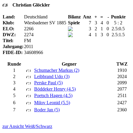
Christian Glöckler
Land:
Deutschland
Bilanz
Anz
+
=
-
Punkte
Klub:
Wiesbadener SV 1885
Spiele
7
3
4
0
5 : 2
ELO:
2266
3
2
1
0
2.5:0.5
DWZ:
2274
4
1
3
0
2.5:1.5
Titel:
FM
Jahrgang:
2011
FIDE-ID:
34608966
Runde
Gegner
TWZ
1
Schumacher Markus (2)
1910
2
Leibbrand Udo (3)
2024
3
Perske Paul (5)
2099
4
Böddeker Henry (4.5)
2077
5
Poetsch Hagen (4.5)
2511
6
Milov Leonid (5.5)
2427
7
Boder Jan (5)
2360
zur Ansicht Weiß/Schwarz