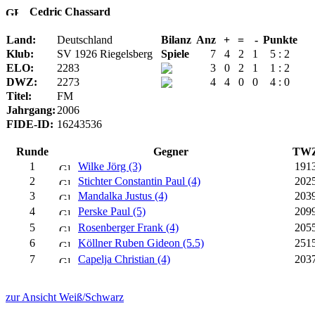
Cedric Chassard
Land:
Deutschland
Bilanz
Anz
+
=
-
Punkte
Klub:
SV 1926 Riegelsberg
Spiele
7
4
2
1
5 : 2
ELO:
2283
3
0
2
1
1 : 2
DWZ:
2273
4
4
0
0
4 : 0
Titel:
FM
Jahrgang:
2006
FIDE-ID:
16243536
Runde
Gegner
TW
1
Wilke Jörg (3)
191
2
Stichter Constantin Paul (4)
202
3
Mandalka Justus (4)
203
4
Perske Paul (5)
209
5
Rosenberger Frank (4)
205
6
Köllner Ruben Gideon (5.5)
251
7
Capelja Christian (4)
203
zur Ansicht Weiß/Schwarz