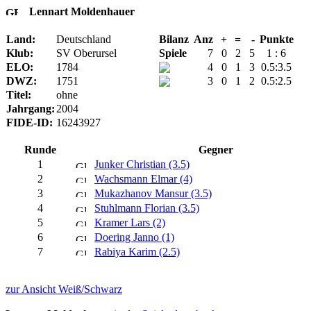
Lennart Moldenhauer
Land:
Deutschland
Bilanz
Anz
+
=
-
Punkte
Klub:
SV Oberursel
Spiele
7
0
2
5
1 : 6
ELO:
1784
4
0
1
3
0.5:3.5
DWZ:
1751
3
0
1
2
0.5:2.5
Titel:
ohne
Jahrgang:
2004
FIDE-ID:
16243927
Runde
Gegner
1
Junker Christian (3.5)
2
Wachsmann Elmar (4)
3
Mukazhanov Mansur (3.5)
4
Stuhlmann Florian (3.5)
5
Kramer Lars (2)
6
Doering Janno (1)
7
Rabiya Karim (2.5)
zur Ansicht Weiß/Schwarz