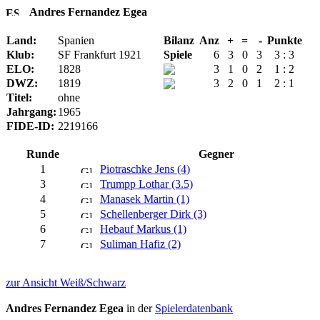
Andres Fernandez Egea
Land:
Spanien
Bilanz
Anz
+
=
-
Punkte
Klub:
SF Frankfurt 1921
Spiele
6
3
0
3
3 : 3
ELO:
1828
3
1
0
2
1 : 2
DWZ:
1819
3
2
0
1
2 : 1
Titel:
ohne
Jahrgang:
1965
FIDE-ID:
2219166
Runde
Gegner
1
Piotraschke Jens (4)
3
Trumpp Lothar (3.5)
4
Manasek Martin (1)
5
Schellenberger Dirk (3)
6
Hebauf Markus (1)
7
Suliman Hafiz (2)
zur Ansicht Weiß/Schwarz
Andres Fernandez Egea
in der
Spielerdatenbank