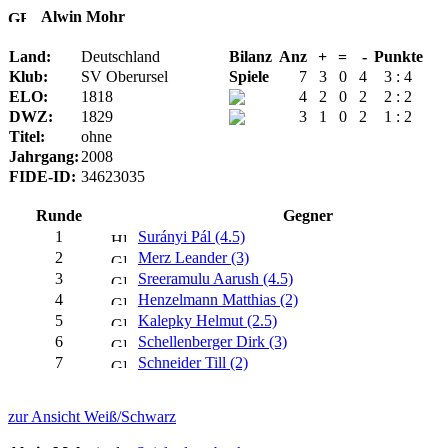
Alwin Mohr
Land:
Deutschland
Bilanz
Anz
+
=
-
Punkte
Klub:
SV Oberursel
Spiele
7
3
0
4
3 : 4
ELO:
1818
4
2
0
2
2 : 2
DWZ:
1829
3
1
0
2
1 : 2
Titel:
ohne
Jahrgang:
2008
FIDE-ID:
34623035
Runde
Gegner
1
Surányi Pál (4.5)
2
Merz Leander (3)
3
Sreeramulu Aarush (4.5)
4
Henzelmann Matthias (2)
5
Kalepky Helmut (2.5)
6
Schellenberger Dirk (3)
7
Schneider Till (2)
zur Ansicht Weiß/Schwarz