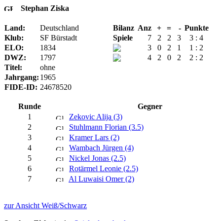
Stephan Ziska
Land:
Deutschland
Bilanz
Anz
+
=
-
Punkte
Klub:
SF Bürstadt
Spiele
7
2
2
3
3 : 4
ELO:
1834
3
0
2
1
1 : 2
DWZ:
1797
4
2
0
2
2 : 2
Titel:
ohne
Jahrgang:
1965
FIDE-ID:
24678520
Runde
Gegner
1
Zekovic Alija (3)
2
Stuhlmann Florian (3.5)
3
Kramer Lars (2)
4
Wambach Jürgen (4)
5
Nickel Jonas (2.5)
6
Rotärmel Leonie (2.5)
7
Al Luwaisi Omer (2)
zur Ansicht Weiß/Schwarz