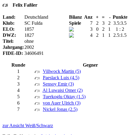
Felix Faßler
Land:
Deutschland
Bilanz
Anz
+
=
-
Punkte
Klub:
SC Fulda
Spiele
7
2
3
2
3.5:3.5
ELO:
1857
3
0
2
1
1 : 2
DWZ:
1827
4
2
1
1
2.5:1.5
Titel:
ohne
Jahrgang:
2002
FIDE-ID:
34606491
Runde
Gegner
1
Villwock Martin (5)
2
Paeslack Luis (4.5)
3
Sensoy Emir (3)
4
Al Luwaisi Omer (2)
5
Tuerkoglu Oktay (1.5)
6
von Auer Ulrich (3)
7
Nickel Jonas (2.5)
zur Ansicht Weiß/Schwarz