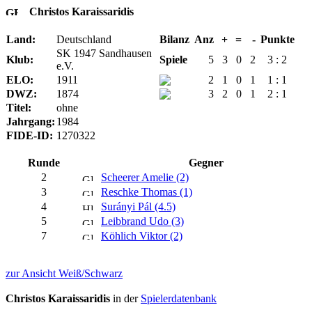
Christos Karaissaridis
Land:
Deutschland
Bilanz
Anz
+
=
-
Punkte
SK 1947 Sandhausen
Klub:
Spiele
5
3
0
2
3 : 2
e.V.
ELO:
1911
2
1
0
1
1 : 1
DWZ:
1874
3
2
0
1
2 : 1
Titel:
ohne
Jahrgang:
1984
FIDE-ID:
1270322
Runde
Gegner
2
Scheerer Amelie (2)
3
Reschke Thomas (1)
4
Surányi Pál (4.5)
5
Leibbrand Udo (3)
7
Köhlich Viktor (2)
zur Ansicht Weiß/Schwarz
Christos Karaissaridis
in der
Spielerdatenbank