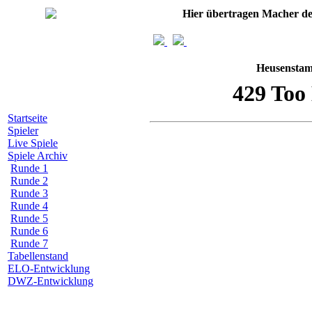
Hier übertragen Macher d
Heusenstam
Startseite
Spieler
Live Spiele
Spiele Archiv
Runde 1
Runde 2
Runde 3
Runde 4
Runde 5
Runde 6
Runde 7
Tabellenstand
ELO-Entwicklung
DWZ-Entwicklung