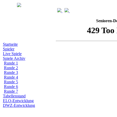
Senioren-De
Startseite
Spieler
Live Spiele
Spiele Archiv
Runde 1
Runde 2
Runde 3
Runde 4
Runde 5
Runde 6
Runde 7
Tabellenstand
ELO-Entwicklung
DWZ-Entwicklung