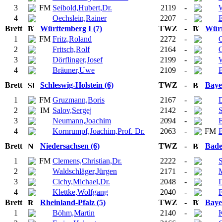
3
FM
Seibold,Hubert,Dr.
2119
-
4
Oechslein,Rainer
2207
-
E
Brett
Württemberg I (7)
TWZ
-
Würt
1
FM
Fritz,Roland
2272
-
G
2
Fritsch,Rolf
2164
-
G
3
Dörflinger,Josef
2199
-
W
4
Bräuner,Uwe
2109
-
B
Brett
Schleswig-Holstein (6)
TWZ
-
Bayer
1
FM
Gruzmann,Boris
2167
-
D
2
IM
Salov,Sergej
2142
-
3
Neumann,Joachim
2094
-
E
4
Kornrumpf,Joachim,Prof. Dr.
2063
-
FM
B
Brett
Niedersachsen (6)
TWZ
-
Bade
1
FM
Clemens,Christian,Dr.
2222
-
2
Waldschläger,Jürgen
2171
-
M
3
Cichy,Michael,Dr.
2048
-
4
Klettke,Wolfgang
2040
-
Brett
Rheinland-Pfalz (5)
TWZ
-
Baye
1
Böhm,Martin
2140
-