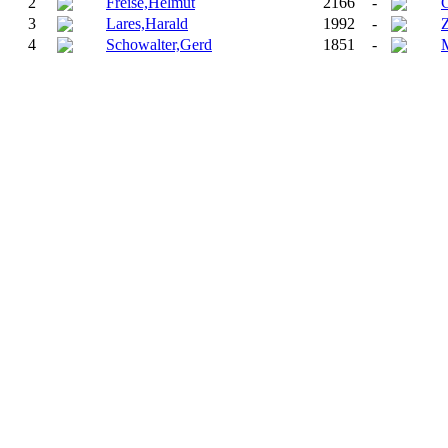
2
Freise,Helmut
2166
-
G
3
Lares,Harald
1992
-
4
Schowalter,Gerd
1851
-
M