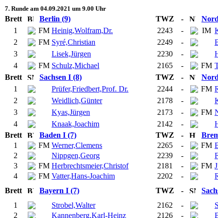
7. Runde am 04.09.2021 um 9.00 Uhr
Brett
Berlin (9)
TWZ
-
Nord
1
FM
Heinig,Wolfram,Dr.
2243
-
IM
2
FM
Syré,Christian
2249
-
B
3
Lisek,Jürgen
2230
-
4
FM
Schulz,Michael
2165
-
FM
Brett
Sachsen I (8)
TWZ
-
Nord
1
Prüfer,Friedbert,Prof. Dr.
2244
-
FM
2
Weidlich,Günter
2178
-
K
3
Kyas,Jürgen
2173
-
FM
4
Knaak,Joachim
2142
-
Brett
Baden I (7)
TWZ
-
Brem
1
FM
Werner,Clemens
2265
-
FM
2
Nippgen,Georg
2239
-
F
3
FM
Herbrechtsmeier,Christof
2181
-
FM
J
4
FM
Vatter,Hans-Joachim
2202
-
Brett
Bayern I (7)
TWZ
-
Sachs
1
Strobel,Walter
2162
-
S
2
Kannenberg,Karl-Heinz
2126
-