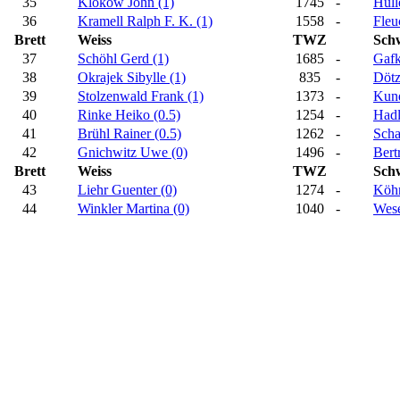
35
Klokow John (1)
1745
-
Hüll
36
Kramell Ralph F. K. (1)
1558
-
Fleu
Brett
Weiss
TWZ
Sch
37
Schöhl Gerd (1)
1685
-
Gafk
38
Okrajek Sibylle (1)
835
-
Dötz
39
Stolzenwald Frank (1)
1373
-
Kund
40
Rinke Heiko (0.5)
1254
-
Hadl
41
Brühl Rainer (0.5)
1262
-
Scha
42
Gnichwitz Uwe (0)
1496
-
Bert
Brett
Weiss
TWZ
Sch
43
Liehr Guenter (0)
1274
-
Köhn
44
Winkler Martina (0)
1040
-
Wese