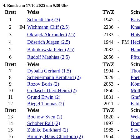
4. Runde am 17.10.2025 um 9.30 Uhr
Brett
Weiss
TWZ
Sch
1
Schmidt Jörg (3)
1945
-
Kais
2
IM
Wichmann Cliff (2.5)
2236
-
Knaa
3
Okrajek Alexander (2.5)
2133
-
Huts
4
Döserich Jürgen (2.5)
1944
-
FM
Heck
5
Babrikowski Peter (2.5)
2082
-
Hann
6
Rudolf Matthias (2.5)
2056
-
Pfit
Brett
Weiss
TWZ
Sch
7
Dyballa Gerhard (1.5)
1904
-
Thom
8
Scheuermann Bernhard (2)
2029
-
Poet
9
Rozov Boris (2)
2053
-
Könz
10
Gollasch Theo-Heinz (2)
1860
-
Möll
11
Grund Erwin (2)
1831
-
Graf
12
Biegel Thomas (2)
2011
-
Fabi
Brett
Weiss
TWZ
Sch
13
Bochow Sven (2)
1820
-
Weid
14
Schober Ralf (2)
1997
-
Doms
15
Zühlke Burkhard (2)
1965
-
Stoc
16
Brumby Hans-Christoph (2)
1954
-
Noac