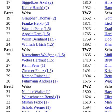
17
Siggelkow Axel (2)
1810
-
Hinz
18
Keller Harald (2)
1932
-
Bart
Brett
Weiss
TWZ
Sch
19
Graupner Thomas (2)
1652
-
Gött
20
Franke Heiko (2)
1871
-
Lied
21
Wurmb Peter (1.5)
1923
-
Erat
22
Appelt Gerd (1.5)
1765
-
Hart
23
Willin Bernhard (1.5)
1759
-
Dobi
24
Wünsch Ulrich (1.5)
1892
-
Klem
Brett
Weiss
TWZ
Sch
25
Kretschmer Wolfgang (1.5)
1635
-
Müll
26
Webel Hartmut (1.5)
1410
-
Bret
27
Kahn Peter (1)
1857
-
Ditt
28
Zimmer Franz (1.5)
1491
-
Krie
29
Kempe Rainer (1)
1804
-
Bert
30
Fuhrmann Andreas (1)
1676
-
Wagn
Brett
Weiss
TWZ
Sch
31
Nauber Walter (1)
1800
-
Baen
32
Wünschmann Bernd (1)
1624
-
Elle
33
Mishin Fedor (1)
1610
-
Mahn
34
Scholz Werner (1)
1594
-
Zerf