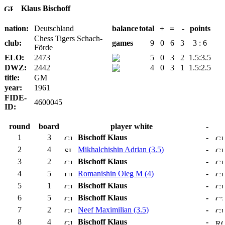
Klaus Bischoff
nation:
Deutschland
balance
total
+
=
-
points
Chess Tigers Schach-
club:
games
9
0
6
3
3 : 6
Förde
ELO:
2473
5
0
3
2
1.5:3.5
DWZ:
2442
4
0
3
1
1.5:2.5
title:
GM
year:
1961
FIDE-
4600045
ID:
round
board
player white
-
1
3
Bischoff Klaus
-
2
4
Mikhalchishin Adrian (3.5)
-
3
2
Bischoff Klaus
-
4
5
Romanishin Oleg M (4)
-
5
1
Bischoff Klaus
-
6
5
Bischoff Klaus
-
7
2
Neef Maximilian (3.5)
-
8
4
Bischoff Klaus
-