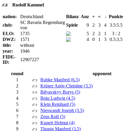
Rudolf Kammel
nation:
Deutschland
Bilanz
Anz
+
=
-
Punkte
SC Bavaria Regensburg
club:
Spiele
9
2
3
4
3.5:5.5
von
ELO:
1735
5
2
2
1
3 : 2
DWZ:
1571
4
0
1
3
0.5:3.5
title:
without
year:
1946
FIDE-
12907227
ID:
round
opponent
1
Rubke Manfred (6.5)
2
Krüger Antje-Christine (3.5)
3
Bilyavskyy Borys (5)
4
Bräu Ludwig (4.5)
5
Klein Reinhard (5)
6
Nieswandt Joseph (3.5)
7
Zens Rolf (5)
8
Kunert Helmut (4)
9
Thonig Manfred (3.5)