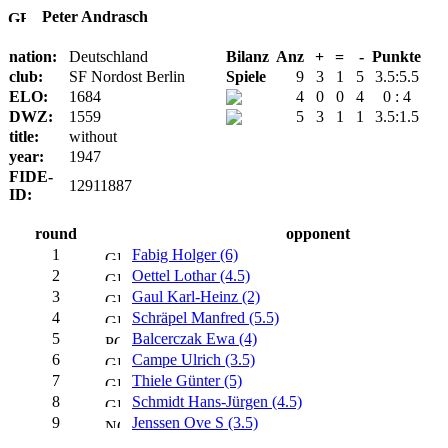
Peter Andrasch
nation:
Deutschland
Bilanz
Anz
+
=
-
Punkte
club:
SF Nordost Berlin
Spiele
9
3
1
5
3.5:5.5
ELO:
1684
4
0
0
4
0 : 4
DWZ:
1559
5
3
1
1
3.5:1.5
title:
without
year:
1947
FIDE-
12911887
ID:
round
opponent
1
Fabig Holger (6)
2
Oettel Lothar (4.5)
3
Gaul Karl-Heinz (2)
4
Schräpel Manfred (5.5)
5
Balcerczak Ewa (4)
6
Campe Ulrich (3.5)
7
Thiele Günter (5)
8
Schmidt Hans-Jürgen (4.5)
9
Jenssen Ove S (3.5)