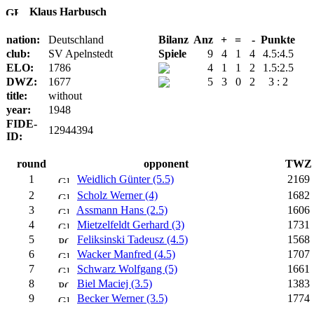
Klaus Harbusch
nation:
Deutschland
Bilanz
Anz
+
=
-
Punkte
club:
SV Apelnstedt
Spiele
9
4
1
4
4.5:4.5
ELO:
1786
4
1
1
2
1.5:2.5
DWZ:
1677
5
3
0
2
3 : 2
title:
without
year:
1948
FIDE-
12944394
ID:
round
opponent
TWZ
1
Weidlich Günter (5.5)
2169
2
Scholz Werner (4)
1682
3
Assmann Hans (2.5)
1606
4
Mietzelfeldt Gerhard (3)
1731
5
Feliksinski Tadeusz (4.5)
1568
6
Wacker Manfred (4.5)
1707
7
Schwarz Wolfgang (5)
1661
8
Biel Maciej (3.5)
1383
9
Becker Werner (3.5)
1774