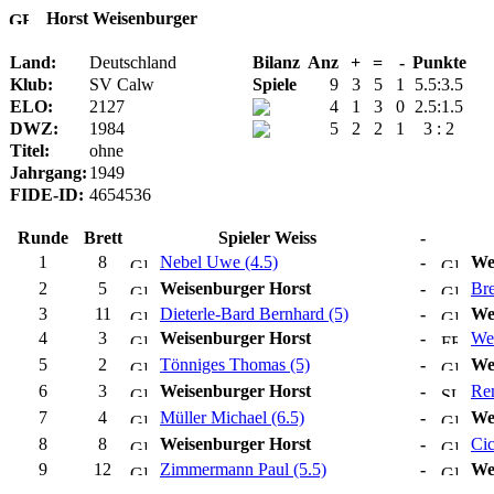
Horst Weisenburger
Land:
Deutschland
Bilanz
Anz
+
=
-
Punkte
Klub:
SV Calw
Spiele
9
3
5
1
5.5:3.5
ELO:
2127
4
1
3
0
2.5:1.5
DWZ:
1984
5
2
2
1
3 : 2
Titel:
ohne
Jahrgang:
1949
FIDE-ID:
4654536
Runde
Brett
Spieler Weiss
-
1
8
Nebel Uwe (4.5)
-
We
2
5
Weisenburger Horst
-
Bre
3
11
Dieterle-Bard Bernhard (5)
-
We
4
3
Weisenburger Horst
-
Wen
5
2
Tönniges Thomas (5)
-
We
6
3
Weisenburger Horst
-
Rem
7
4
Müller Michael (6.5)
-
We
8
8
Weisenburger Horst
-
Cic
9
12
Zimmermann Paul (5.5)
-
We