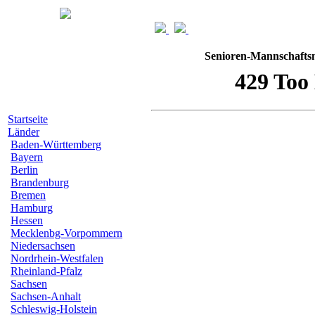
Senioren-Mannschaftsm
Startseite
Länder
Baden-Württemberg
Bayern
Berlin
Brandenburg
Bremen
Hamburg
Hessen
Mecklenbg-Vorpommern
Niedersachsen
Nordrhein-Westfalen
Rheinland-Pfalz
Sachsen
Sachsen-Anhalt
Schleswig-Holstein